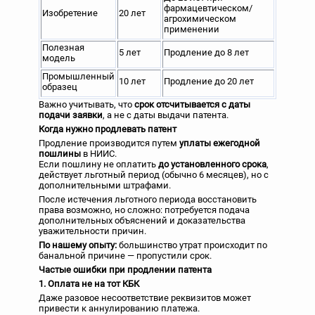
фармацевтическом/
Изобретение
20 лет
агрохимическом
применении
Полезная
5 лет
Продление до 8 лет
модель
Промышленный
10 лет
Продление до 20 лет
образец
Важно учитывать, что
срок отсчитывается с даты
подачи заявки
, а не с даты выдачи патента.
Когда нужно продлевать патент
Продление производится путем
уплаты ежегодной
пошлины
в НИИС.
Если пошлину не оплатить
до установленного срока
,
действует льготный период (обычно 6 месяцев), но с
дополнительными штрафами.
После истечения льготного периода восстановить
права возможно, но сложно: потребуется подача
дополнительных объяснений и доказательства
уважительности причин.
По нашему опыту:
большинство утрат происходит по
банальной причине — пропустили срок.
Частые ошибки при продлении патента
1. Оплата не на тот КБК
Даже разовое несоответствие реквизитов может
привести к аннулированию платежа.