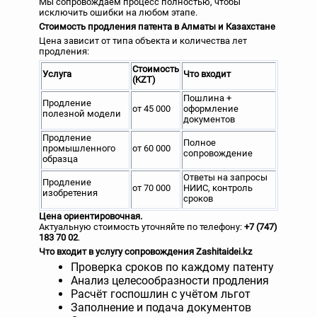
Мы сопровождаем процесс полностью, чтобы
исключить ошибки на любом этапе.
Стоимость продления патента в Алматы и Казахстане
Цена зависит от типа объекта и количества лет
продления:
Стоимость
Услуга
Что входит
(KZT)
Пошлина +
Продление
от 45 000
оформление
полезной модели
документов
Продление
Полное
промышленного
от 60 000
сопровождение
образца
Ответы на запросы
Продление
от 70 000
НИИС, контроль
изобретения
сроков
Цена ориентировочная.
Актуальную стоимость уточняйте по телефону:
+7 (747)
183 70 02
.
Что входит в услугу сопровождения Zashitaidei.kz
Проверка сроков по каждому патенту
Анализ целесообразности продления
Расчёт госпошлин с учётом льгот
Заполнение и подача документов