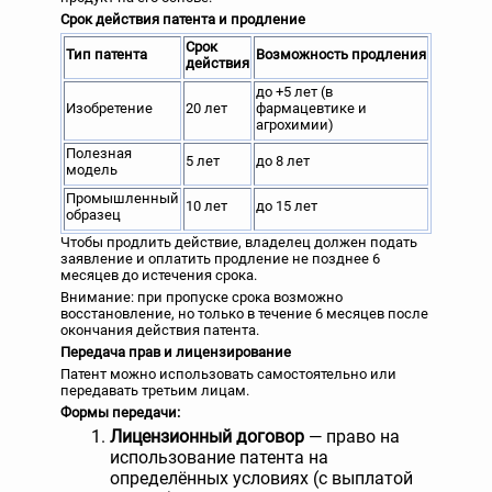
Срок действия патента и продление
Срок
Тип патента
Возможность продления
действия
до +5 лет (в
Изобретение
20 лет
фармацевтике и
агрохимии)
Полезная
5 лет
до 8 лет
модель
Промышленный
10 лет
до 15 лет
образец
Чтобы продлить действие, владелец должен подать
заявление и оплатить продление не позднее 6
месяцев до истечения срока.
Внимание: при пропуске срока возможно
восстановление, но только в течение 6 месяцев после
окончания действия патента.
Передача прав и лицензирование
Патент можно использовать самостоятельно или
передавать третьим лицам.
Формы передачи:
Лицензионный договор
— право на
использование патента на
определённых условиях (с выплатой