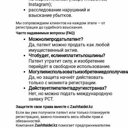
Instagram);
расследование нарушений и
взыскание убытков.
Мы сопровождаем клиентов на каждом этапе — от
регистрации до судебного взыскания.
Часто задаваемые вопросы (FAQ)
Можно
ли
продать
патент
?
Да, патент можно продать как любой
имущественный актив.
Что
будет
,
если
не
платить
пошлины
?
Патент утратит силу, и изобретение
перейдёт в свободное использование.
Могу
ли
я
использовать
изобретение
до
получен
Да, но защита начнёт действовать
только с момента регистрации.
Действует
ли
патент
в
других
странах
?
Нет, но можно подать международную
заявку PCT.
Защитите свои права вместе с Zashitaidei.kz
Если вы уже получили патент или только планируете
регистрацию, важно понимать весь объём прав и
обязанностей.
Компания
Zashitaidei.kz
помогает предпринимателям